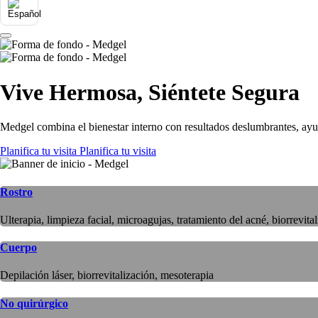
Vive Hermosa, Siéntete Segura
Medgel combina el bienestar interno con resultados deslumbrantes, ayud
Planifica tu visita
Planifica tu visita
Rostro
Ulterapia, limpieza facial, microagujas, tratamiento del acné, biorrevita
Cuerpo
Depilación láser, biorrevitalización, mesoterapia
No quirúrgico