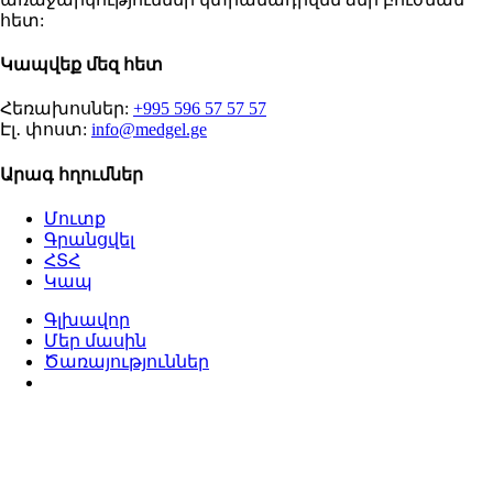
հետ:
Կապվեք մեզ հետ
Հեռախոսներ:
+995 596 57 57 57
Էլ․ փոստ:
info@medgel.ge
Արագ հղումներ
Մուտք
Գրանցվել
ՀՏՀ
Կապ
Գլխավոր
Մեր մասին
Ծառայություններ
Ծրագրավորեք այցելությունը
Համատեղելով տարիների փորձը, առաջադեմ
տեխնոլոգիան և փորձագետների կողմից
ղեկավարվող դինամիկ թիմը, մենք ձգտում ենք
մատուցել անզուգական սպասարկում