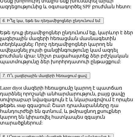
Մենք խորհուրդ տալիս ենք խուսափել արևի
ազդեցությունից և օգտագործել SPF բուժման հետո:
6.
Ի՞նչ կա, եթե ես դեղամիջոցներ ընդունում եմ:
Եթե դուք լեղամիջոցներ ընդունում եք, կարևոր է ձեր
լազերային մազերի հեռացման մասնագետին
տեղեկացնել: Որոշ դեղամիջոցներ կարող են
ավելացնել լույսի ցանցինգությունը կամ ազդել
բուժման վրա: Միշտ բացահայտեք ձեր բժշկական
պատմությունը ձեր խորհրդատուի ընթացքում:
7.
Ո՞ւ լազերային մազերի հեռացում ցավ:
Lazer diyot մազերի հեռացումը կարող է պատճառ
դարձնել որոշակի անհարմարություն, բայց ցավը
սովորաբար նվազագույն է և նկարագրվում է որպես
թեթեւ snap զգացում: Շատ դրամաբանները դա
հանդուրժելի են գտնում, և թմրացնող քսուքներ
կարող են կիրառվել հատկապես զգայուն
տարածքներում:
8.
Ա՞րդյո լազերային մազերի հեռացում անվտանգ է: