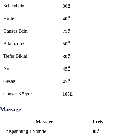
Schienbein
30₾
Hüfte
40₾
Ganzes Bein
75₾
Bikinizone
50₾
Tiefer Bikini
80₾
Anus
45₾
Gesäß
45₾
Ganzer Körper
185₾
Massage
Massage
Preis
Entspannung 1 Stunde
90₾