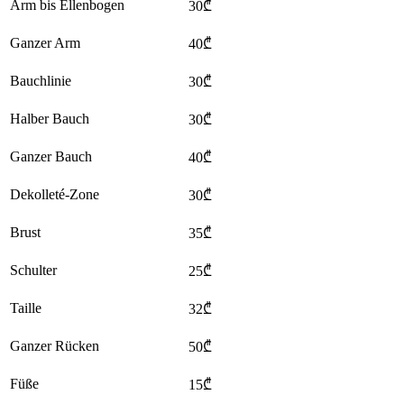
Arm bis Ellenbogen
30₾
Ganzer Arm
40₾
Bauchlinie
30₾
Halber Bauch
30₾
Ganzer Bauch
40₾
Dekolleté-Zone
30₾
Brust
35₾
Schulter
25₾
Taille
32₾
Ganzer Rücken
50₾
Füße
15₾