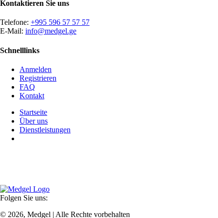
Kontaktieren Sie uns
Telefone:
+995 596 57 57 57
E-Mail:
info@medgel.ge
Schnelllinks
Anmelden
Registrieren
FAQ
Kontakt
Startseite
Über uns
Dienstleistungen
Besuch planen
Mit jahrelanger Erfahrung, modernster Technologie und einem
dynamischen Team unter fachkundiger Führung streben wir danach,
erstklassigen Service in angenehmer Atmosphäre zu bieten.
Folgen Sie uns:
© 2026, Medgel | Alle Rechte vorbehalten