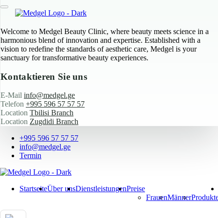
Welcome to Medgel Beauty Clinic, where beauty meets science in a
harmonious blend of innovation and expertise. Established with a
vision to redefine the standards of aesthetic care, Medgel is your
sanctuary for transformative beauty experiences.
Kontaktieren Sie uns
E-Mail
info@medgel.ge
Telefon
+995 596 57 57 57
Location
Tbilisi Branch
Location
Zugdidi Branch
+995 596 57 57 57
info@medgel.ge
Termin
Startseite
Über uns
Dienstleistungen
Preise
Frauen
Männer
Produkt