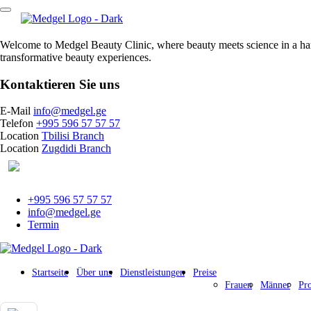
Welcome to Medgel Beauty Clinic, where beauty meets science in a harmo
transformative beauty experiences.
Kontaktieren Sie uns
E-Mail
info@medgel.ge
Telefon
+995 596 57 57 57
Location
Tbilisi Branch
Location
Zugdidi Branch
Deutsch
+995 596 57 57 57
info@medgel.ge
Termin
Startseite
Über uns
Dienstleistungen
Preise
Frauen
Männer
Pr